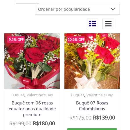
9.5% OFF
20.6% OFF
,
,
Buques
Valentine's Day
Buques
Valentine's Day
Buquê com 06 rosas
Buquê 07 Rosas
equatorianas qualidade
Colombianas
premium
O
O
R$
175,00
R$
139,00
O
O
R$
199,00
R$
180,00
preço
preço