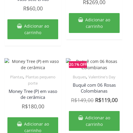
R$
269,00
R$
60,00
Adicionar ao
Adicionar ao
carrinho
carrinho
20.1% OFF
,
,
Plantas
Plantas pequeno
Buques
Valentine's Day
porte
Buquê com 06 Rosas
Colombianas
Money Tree (P) em vaso
de cerâmica
O
O
R$
149,00
R$
119,00
R$
180,00
preço
preço
original
atual
Adicionar ao
era:
é:
Adicionar ao
carrinho
carrinho
R$149,00.
R$119