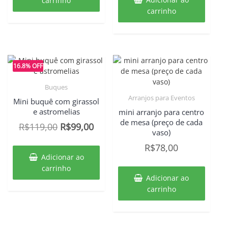
carrinho
carrinho
R$79,00.
R$59,00.
16.8% OFF
Buques
Arranjos para Eventos
Mini buquê com girassol
e astromelias
mini arranjo para centro
de mesa (preço de cada
O
O
R$
119,00
R$
99,00
vaso)
preço
preço
R$
78,00
original
atual
Adicionar ao
era:
é:
carrinho
Adicionar ao
R$119,00.
R$99,00.
carrinho