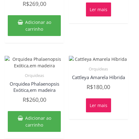
R$
269,00
Ler mais
Adicionar ao
carrinho
Orquideas
Orquideas
Cattleya Amarela Híbrida
Orquidea Phalaenopsis
R$
180,00
Exótica,em madeira
R$
260,00
Ler mais
Adicionar ao
carrinho