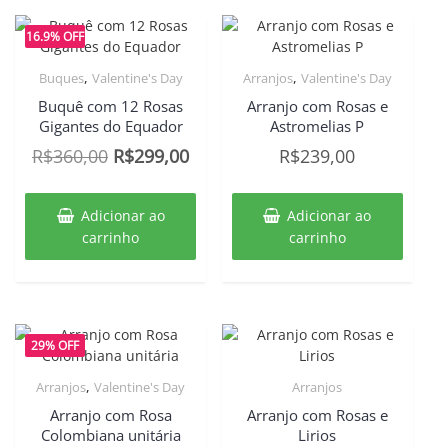
16.9% OFF
,
,
Buques
Valentine's Day
Arranjos
Valentine's Day
Buquê com 12 Rosas
Arranjo com Rosas e
Gigantes do Equador
Astromelias P
O
O
R$
360,00
R$
299,00
R$
239,00
preço
preço
original
atual
Adicionar ao
Adicionar ao
era:
é:
carrinho
carrinho
R$360,00.
R$299,00.
29% OFF
,
Arranjos
Valentine's Day
Arranjos
Arranjo com Rosa
Arranjo com Rosas e
Colombiana unitária
Lirios