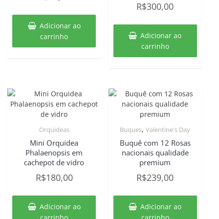
R$
300,00
Adicionar ao
Adicionar ao
carrinho
carrinho
,
Orquideas
Buques
Valentine's Day
Mini Orquidea
Buquê com 12 Rosas
Phalaenopsis em
nacionais qualidade
cachepot de vidro
premium
R$
180,00
R$
239,00
Adicionar ao
Adicionar ao
carrinho
carrinho