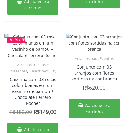
Adicionar ao
carrinho
carrinho
18.1% OFF
Arranjos para Eventos
,
Arranjos
Cestas e
Conjunto com 03
,
Presentes
Valentine's Day
arranjos com flores
sortidas na cor branca
Caixinha com 03 rosas
colombianas em um
R$
620,00
vasinho de bambu +
Chocolate Ferrero
Rocher
Adicionar ao
O
O
R$
182,00
R$
149,00
carrinho
preço
preço
original
atual
Adicionar ao