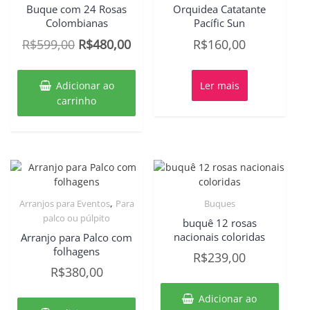
Buque com 24 Rosas
Orquidea Catatante
Colombianas
Pacífic Sun
O
O
R$
599,00
R$
480,00
R$
160,00
preço
preço
original
atual
Adicionar ao
Ler mais
era:
é:
carrinho
R$599,00.
R$480,00.
,
Arranjos para Eventos
Para
Buques
palco ou púlpito
buquê 12 rosas
nacionais coloridas
Arranjo para Palco com
folhagens
R$
239,00
R$
380,00
Adicionar ao