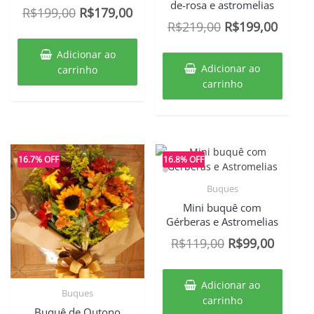
de-rosa e astromelias
O
O
R$
199,00
R$
179,00
O
O
R$
219,00
R$
199,00
preço
preço
preço
preço
original
atual
Adicionar ao
original
atual
era:
é:
Adicionar ao
carrinho
era:
é:
carrinho
R$199,00.
R$179,00.
R$219,00.
R$199
16.7% OFF
16.8% OFF
Buques
Mini buquê com
Gérberas e Astromelias
O
O
R$
119,00
R$
99,00
preço
preço
original
atual
Adicionar ao
Buques
era:
é:
carrinho
Buquê de Outono