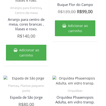
Buque Flor do Campo
,
Arranjos para Eventos
O
O
R$
139,00
R$
99,00
Centro-de-mesa
preço
preço
Arranjo para centro de
original
atual
mesa, cores brancas ,
Adicionar ao
lilases e roxo.
era:
é:
carrinho
R$
140,00
R$139,00.
R$99,0
Adicionar ao
carrinho
,
Plantas
Plantas pequeno
porte
Orquideas
Espada de São Jorge
Orquídea Phaaenopsis
Adulta, em vidro transp.
R$
80,00