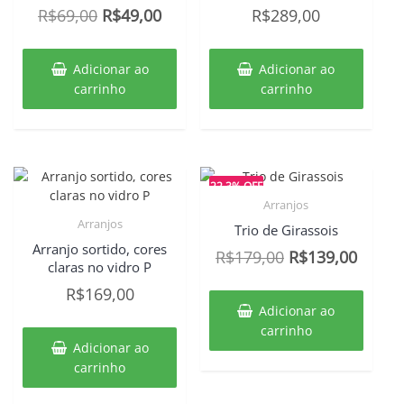
O
O
R$
69,00
R$
49,00
R$
289,00
preço
preço
original
atual
Adicionar ao
Adicionar ao
era:
é:
carrinho
carrinho
R$69,00.
R$49,00.
22.3% OFF
Arranjos
Arranjos
Trio de Girassois
Arranjo sortido, cores
O
O
R$
179,00
R$
139,00
claras no vidro P
preço
preço
R$
169,00
original
atual
Adicionar ao
era:
é:
carrinho
Adicionar ao
R$179,00.
R$139
carrinho