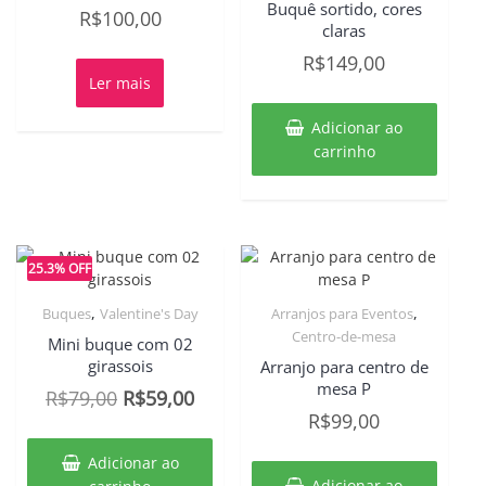
Buquê sortido, cores
R$
100,00
claras
R$
149,00
Ler mais
Adicionar ao
carrinho
25.3% OFF
,
,
Buques
Valentine's Day
Arranjos para Eventos
Centro-de-mesa
Mini buque com 02
girassois
Arranjo para centro de
mesa P
O
O
R$
79,00
R$
59,00
R$
99,00
preço
preço
original
atual
Adicionar ao
era:
é:
Adicionar ao