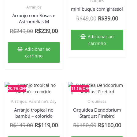
Buques
Arranjos
mini buque com girassol
Arranjo com Rosas e
O
O
R$
49,00
R$
39,00
Astromelias M
preço
preço
O
O
R$
249,00
R$
239,00
original
atual
Adicionar ao
preço
preço
era:
é:
carrinho
original
atual
Adicionar ao
R$49,00.
R$39,00
era:
é:
carrinho
R$249,00.
R$239,00.
20.1% OFF
11.1% OFF
,
Arranjos
Valentine's Day
Orquideas
Arranjo tropical no
Orquidea Dendobrium
bambú – colorido
Stardust Firebird
O
O
O
O
R$
149,00
R$
119,00
R$
180,00
R$
160,00
preço
preço
preço
preço