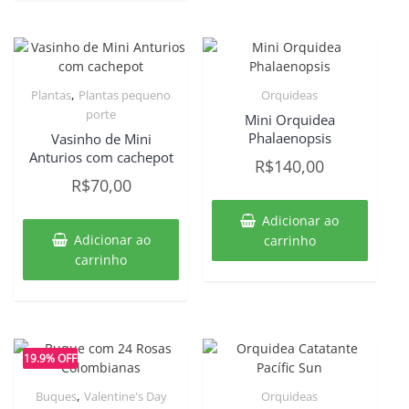
,
Plantas
Plantas pequeno
Orquideas
porte
Mini Orquidea
Phalaenopsis
Vasinho de Mini
Anturios com cachepot
R$
140,00
R$
70,00
Adicionar ao
Adicionar ao
carrinho
carrinho
19.9% OFF
,
Buques
Valentine's Day
Orquideas