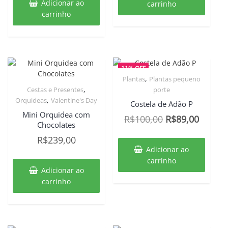
Adicionar ao
carrinho
era:
é:
carrinho
R$299,00.
R$239,00.
11% OFF
,
Plantas
Plantas pequeno
,
Cestas e Presentes
porte
,
Orquideas
Valentine's Day
Costela de Adão P
Mini Orquidea com
O
O
R$
100,00
R$
89,00
Chocolates
preço
preço
R$
239,00
original
atual
Adicionar ao
era:
é:
carrinho
Adicionar ao
R$100,00.
R$89,0
carrinho