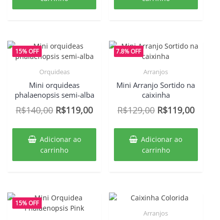
15% OFF
7.8% OFF
Orquideas
Arranjos
Mini orquideas
Mini Arranjo Sortido na
phalaenopsis semi-alba
caixinha
O
O
O
O
R$
140,00
R$
119,00
R$
129,00
R$
119,00
preço
preço
preço
preço
original
atual
original
atual
Adicionar ao
Adicionar ao
era:
é:
era:
é:
carrinho
carrinho
R$140,00.
R$119,00.
R$129,00.
R$119
15% OFF
Arranjos