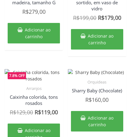
madeira, tamanho G
sortido, em vaso de
vidro
R$
279,00
O
O
R$
199,00
R$
179,00
preço
preço
Adicionar ao
original
atual
Adicionar ao
carrinho
era:
é:
carrinho
R$199,00.
R$179
7.8% OFF
Orquideas
Arranjos
Sharry Baby (Chocolate)
Caixinha colorida, tons
R$
160,00
rosados
O
O
R$
129,00
R$
119,00
Adicionar ao
preço
preço
carrinho
original
atual
Adicionar ao
era:
é: