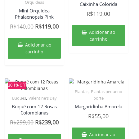
Orquideas
Caixinha Colorida
Mini Orquidea
R$
119,00
Phalaenopsis Pink
O
O
R$
140,00
R$
119,00
Adicionar ao
preço
preço
carrinho
original
atual
Adicionar ao
era:
é:
carrinho
R$140,00.
R$119,00.
20.1% OFF
,
Plantas
Plantas pequeno
,
Buques
Valentine's Day
porte
Buquê com 12 Rosas
Margaridinha Amarela
Colombianas
R$
55,00
O
O
R$
299,00
R$
239,00
preço
preço
Adicionar ao
original
atual