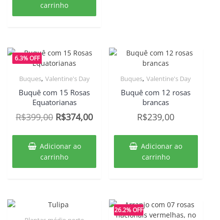
era:
é:
carrinho
R$182,00.
R$149,00.
6.3% OFF
,
,
Buques
Valentine's Day
Buques
Valentine's Day
Buquê com 15 Rosas
Buquê com 12 rosas
Equatorianas
brancas
O
O
R$
399,00
R$
374,00
R$
239,00
preço
preço
original
atual
Adicionar ao
Adicionar ao
era:
é:
carrinho
carrinho
R$399,00.
R$374,00.
26.2% OFF