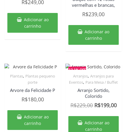
R$
249,00
vermelhas e brancas,
R$
239,00
Adicionar ao
carrinho
Adicionar ao
carrinho
13.1% OFF
,
,
Plantas
Plantas pequeno
Arranjos
Arranjos para
,
porte
Eventos
Para Mesa / Buffet
Arvore da Felicidade P
Arranjo Sortido,
Colorido
R$
180,00
O
O
R$
229,00
R$
199,00
preço
preço
Adicionar ao
original
atual
Adicionar ao
carrinho
era:
é:
carrinho