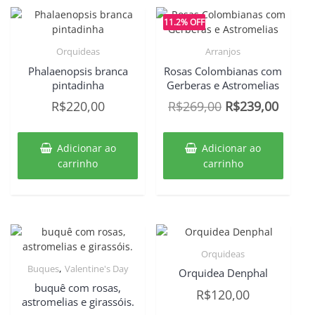
11.2% OFF
Orquideas
Arranjos
Phalaenopsis branca
Rosas Colombianas com
pintadinha
Gerberas e Astromelias
O
O
R$
220,00
R$
269,00
R$
239,00
preço
preço
original
atual
Adicionar ao
Adicionar ao
era:
é:
carrinho
carrinho
R$269,00.
R$239
Orquideas
,
Buques
Valentine's Day
Orquidea Denphal
buquê com rosas,
R$
120,00
astromelias e girassóis.