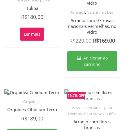
Plantas médio porte
Tulipa
,
Arranjos
Valentine's Day
R$
180,00
Arranjo com 07 rosas
nacionais vermelhas, no
vidro
Ler mais
O
O
R$
229,00
R$
169,00
preço
preço
original
atual
Adicionar ao
era:
é:
carrinho
R$229,00.
R$169
16.7% OFF
Orquideas
,
Arranjos
Arranjos para
Orquidea Cibidium Terra
,
Eventos
Para Mesa / Buffet
R$
189,00
Arranjo com flores
brancas