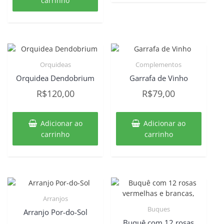
carrinho
R$129,00.
R$119,00.
Orquideas
Complementos
Orquidea Dendobrium
Garrafa de Vinho
R$
120,00
R$
79,00
Adicionar ao
Adicionar ao
carrinho
carrinho
Arranjos
Buques
Arranjo Por-do-Sol
Buquê com 12 rosas