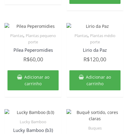
R$229,00.
R$199
,
,
Plantas
Plantas pequeno
Plantas
Plantas médio
porte
porte
Pilea Peperomidies
Lirio da Paz
R$
60,00
R$
120,00
Adicionar ao
Adicionar ao
carrinho
carrinho
Lucky Bamboo
Buques
Lucky Bamboo (b3)