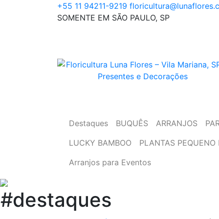
Skip
+55 11 94211-9219
floricultura@lunaflores.
to
SOMENTE EM SÃO PAULO, SP
content
Floricultura tradicional, vende flores natur
Floricultura Luna Flores – Vila Mariana, S
arranjos, buques e muito mais
Presentes e Decorações
Destaques
BUQUÊS
ARRANJOS
PA
LUCKY BAMBOO
PLANTAS PEQUENO 
Arranjos para Eventos
#destaques