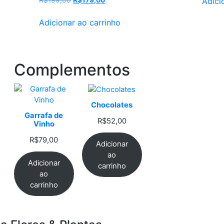
Adici
R$
199,00
R$
179,00
preço
preço
original
atual
Adicionar ao carrinho
era:
é:
R$199,00.
R$179,00.
Complementos
Chocolates
Garrafa de
R$
52,00
Vinho
R$
79,00
Adicionar
ao
Adicionar
carrinho
ao
carrinho