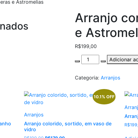
eras e Astromelias
Arranjo c
onados
e Astromel
R$
199,00
Arranjo
Adicionar a
com
Gérberas
Categoria:
Arranjos
e
Astromelias
quantity
10.1% OFF
Arran
Arranjos
Arran
manho
Arranjo colorido, sortido, em vaso de
R$
199
vidro
O
O