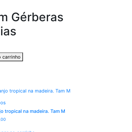
om Gérberas
ias
o carrinho
jos
jo tropical na madeira. Tam M
,00