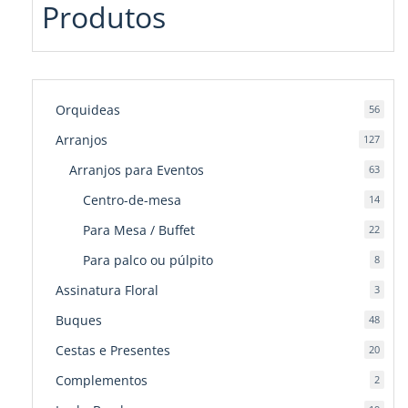
Produtos
Orquideas
56
56
produ
Arranjos
127
127
produ
Arranjos para Eventos
63
63
produ
Centro-de-mesa
14
14
produ
Para Mesa / Buffet
22
22
produ
Para palco ou púlpito
8
8
produ
Assinatura Floral
3
3
produ
Buques
48
48
produ
Cestas e Presentes
20
20
produ
Complementos
2
2
produ