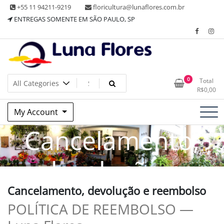
Skip
+55 11 94211-9219
floricultura@lunaflores.com.br
to
ENTREGAS SOMENTE EM SÃO PAULO, SP
content
Floricultura tradicional, vende flores naturais arranjos, buques
Floricultura Luna Flores – Vila
0
Total
e muito mais
R$
0,00
Mariana, SP – Presentes e
My Account
Decorações
Cancelamento,
devolução e
Cancelamento, devolução e reembolso
reembolso
POLÍTICA DE REEMBOLSO —