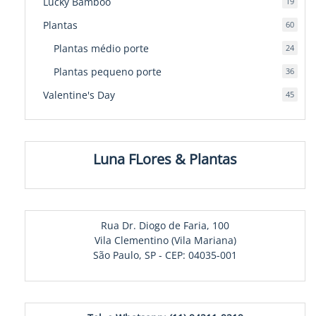
Lucky Bamboo
19
19
produ
Plantas
60
60
produ
Plantas médio porte
24
24
produ
Plantas pequeno porte
36
36
produ
Valentine's Day
45
45
produ
Luna FLores & Plantas
Rua Dr. Diogo de Faria, 100
Vila Clementino (Vila Mariana)
São Paulo, SP - CEP: 04035-001