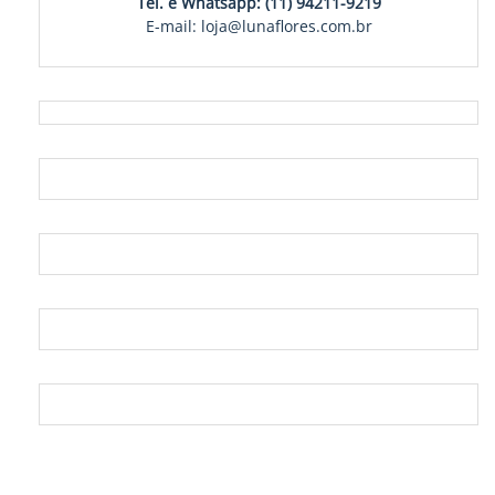
Tel. e Whatsapp: (11) 94211-9219
E-mail: loja@lunaflores.com.br