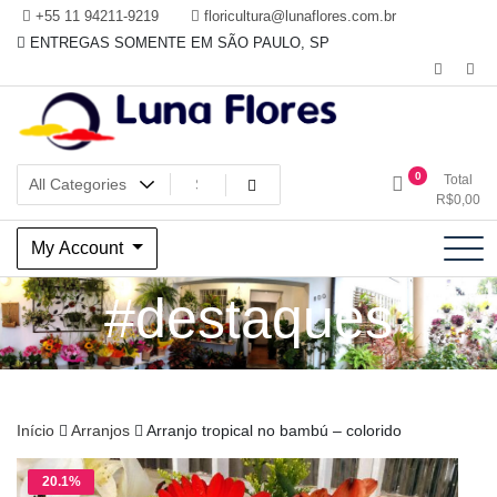
Skip
+55 11 94211-9219
floricultura@lunaflores.com.br
to
ENTREGAS SOMENTE EM SÃO PAULO, SP
content
Floricultura tradicional, vende flores naturais arranjos, buques e
Floricultura Luna Flores – Vila
0
Total
muito mais
R$
0,00
Mariana, SP – Presentes e
My Account
Decorações
#destaques
Início
Arranjos
Arranjo tropical no bambú – colorido
20.1%