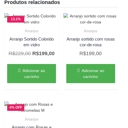
Produtos relacionados
13.1%
OFF
Arranjos
Arranjos
Arranjo Sortido Colorido
Arranjo sortido com rosas
em vidro
cor-de-rosa
O
O
R$
229,00
R$
199,00
R$
199,00
preço
preço
original
atual
Adicionar ao
Adicionar ao
era:
é:
carrinho
carrinho
R$229,00.
R$199,00.
4% OFF
Arranjos
Arranjo com Rosas e