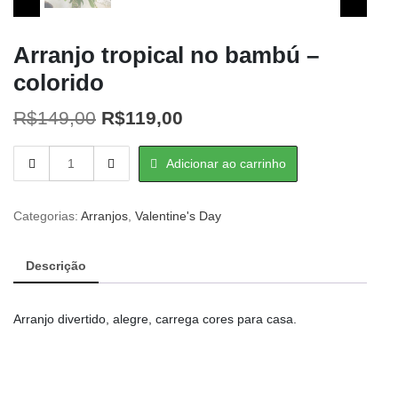
Arranjo tropical no bambú –
colorido
O
O
R$
149,00
R$
119,00
preço
preço
Arranjo
Adicionar ao carrinho
original
atual
tropical
no
era:
é:
bambú
Categorias:
Arranjos
,
Valentine's Day
R$149,00.
R$119,00.
-
colorido
Descrição
quantity
Arranjo divertido, alegre, carrega cores para casa.