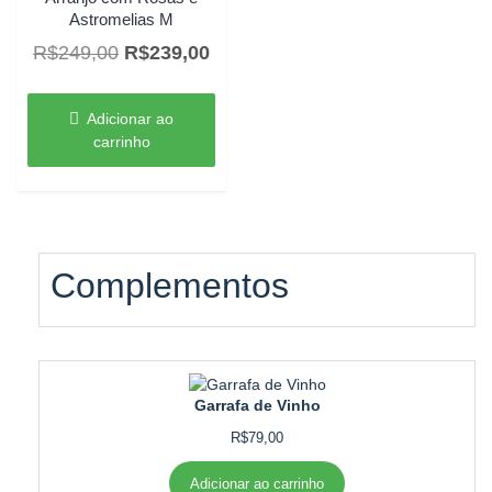
Astromelias M
O
O
R$
249,00
R$
239,00
preço
preço
original
atual
Adicionar ao
era:
é:
carrinho
R$249,00.
R$239,00.
Complementos
Garrafa de Vinho
R$
79,00
Adicionar ao carrinho