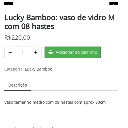
Lucky Bamboo: vaso de vidro M
com 08 hastes
R$
220,00
Lucky
Adicionar ao carrinho
Bamboo:
vaso
de
Categoria:
Lucky Bamboo
vidro
M
Descrição
com
08
hastes
Vaso tamanho médio com 08 hastes com aprox 80cm
quantity