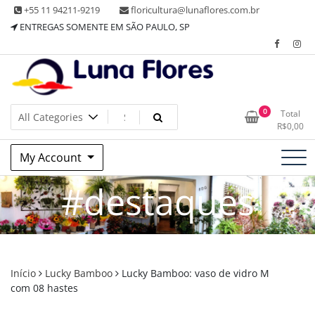
Skip
+55 11 94211-9219
floricultura@lunaflores.com.br
to
ENTREGAS SOMENTE EM SÃO PAULO, SP
content
Floricultura tradicional, vende flores naturais arranjos, buques
Floricultura Luna Flores – Vila
0
Total
e muito mais
R$
0,00
Mariana, SP – Presentes e
My Account
Decorações
#destaques
Início
Lucky Bamboo
Lucky Bamboo: vaso de vidro M
com 08 hastes