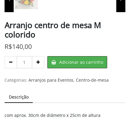
Arranjo centro de mesa M
colorido
R$
140,00
Arranjo
Adicionar ao carrinho
centro
de
mesa
Categorias:
Arranjos para Eventos
,
Centro-de-mesa
M
colorido
Descrição
quantity
com aprox. 30cm de diâmetro x 25cm de altura