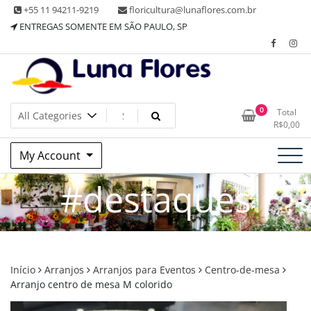
Skip
+55 11 94211-9219
floricultura@lunaflores.com.br
to
ENTREGAS SOMENTE EM SÃO PAULO, SP
content
Floricultura tradicional, vende flores naturais arranjos, buques
Floricultura Luna Flores – Vila
0
Total
e muito mais
R$
0,00
Mariana, SP – Presentes e
My Account
Decorações
#destaques
Início
Arranjos
Arranjos para Eventos
Centro-de-mesa
Arranjo centro de mesa M colorido