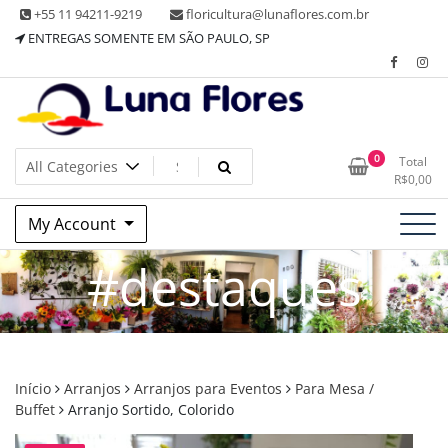
Skip
+55 11 94211-9219
floricultura@lunaflores.com.br
to
ENTREGAS SOMENTE EM SÃO PAULO, SP
content
Floricultura tradicional, vende flores naturais arranjos, buques
Floricultura Luna Flores – Vila
0
Total
e muito mais
R$
0,00
Mariana, SP – Presentes e
My Account
Decorações
#destaques
Início
Arranjos
Arranjos para Eventos
Para Mesa /
Buffet
Arranjo Sortido, Colorido