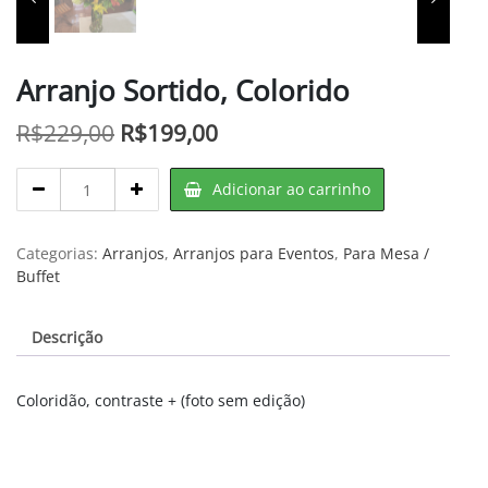
Arranjo Sortido, Colorido
O
O
R$
229,00
R$
199,00
preço
preço
Arranjo
Adicionar ao carrinho
original
atual
Sortido,
Colorido
era:
é:
quantity
Categorias:
Arranjos
,
Arranjos para Eventos
,
Para Mesa /
R$229,00.
R$199,00.
Buffet
Descrição
Coloridão, contraste + (foto sem edição)