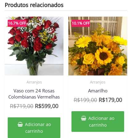
Produtos relacionados
16.7% OFF
10.1% OFF
Arranjos
Arranjos
Vaso com 24 Rosas
Amarilho
Colombianas Vermelhas
O
O
R$
199,00
R$
179,00
O
O
R$
719,00
R$
599,00
preço
preço
preço
preço
original
atual
Adicionar ao
original
atual
era:
é:
Adicionar ao
carrinho
era:
é:
carrinho
R$199,00.
R$179