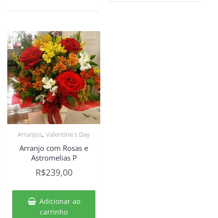
R$719,00.
R$599,00.
,
Arranjos
Valentine's Day
Arranjo com Rosas e
Astromelias P
R$
239,00
Adicionar ao
carrinho