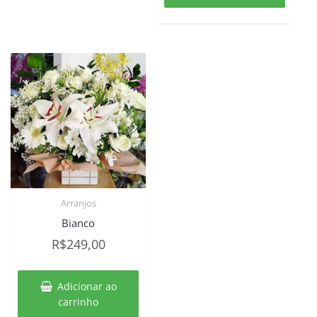
R$299,00.
R$229
Arranjos
Bianco
R$
249,00
Adicionar ao
carrinho