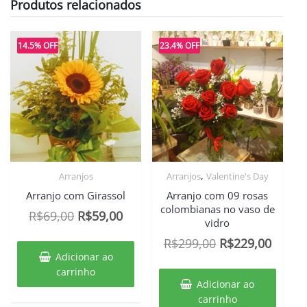
Produtos relacionados
14.5% OFF
23.4% OFF
,
Arranjos
Arranjos
Valentine's Day
Arranjo com Girassol
Arranjo com 09 rosas
colombianas no vaso de
O
O
R$
69,00
R$
59,00
vidro
preço
preço
O
O
R$
299,00
R$
229,00
original
atual
Adicionar ao
preço
preço
era:
é:
carrinho
original
atual
Adicionar ao
R$69,00.
R$59,00.
era:
é:
carrinho