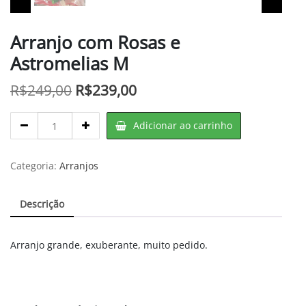
Arranjo com Rosas e
Astromelias M
O
O
R$
249,00
R$
239,00
preço
preço
Arranjo
Adicionar ao carrinho
original
atual
com
Rosas
era:
é:
e
Categoria:
Arranjos
R$249,00.
R$239,00.
Astromelias
M
Descrição
quantity
Arranjo grande, exuberante, muito pedido.