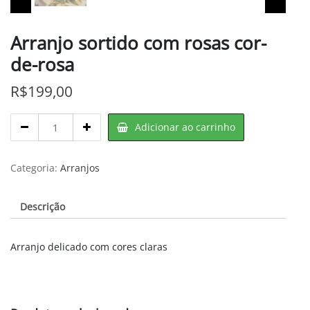
Arranjo sortido com rosas cor-
de-rosa
R$
199,00
Arranjo
Adicionar ao carrinho
sortido
com
rosas
Categoria:
Arranjos
cor-
de-
Descrição
rosa
quantity
Arranjo delicado com cores claras