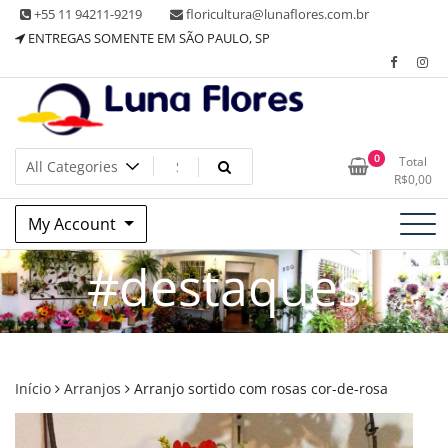
Skip
+55 11 94211-9219
floricultura@lunaflores.com.br
to
ENTREGAS SOMENTE EM SÃO PAULO, SP
content
Floricultura tradicional, vende flores naturais arranjos, buques
Floricultura Luna Flores – Vila
0
Total
e muito mais
R$
0,00
Mariana, SP – Presentes e
My Account
Decorações
#destaques
Início
Arranjos
Arranjo sortido com rosas cor-de-rosa