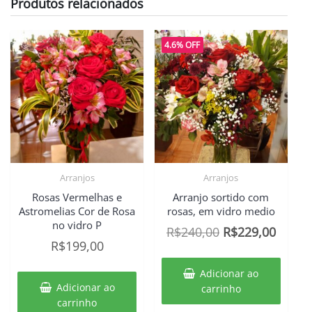
Produtos relacionados
4.6% OFF
Arranjos
Arranjos
Rosas Vermelhas e
Arranjo sortido com
Astromelias Cor de Rosa
rosas, em vidro medio
no vidro P
O
O
R$
240,00
R$
229,00
R$
199,00
preço
preço
original
atual
Adicionar ao
era:
é:
Adicionar ao
carrinho
carrinho
R$240,00.
R$229