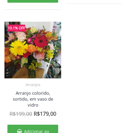
10.1% OFF
Arranjos
Arranjo colorido,
sortido, em vaso de
vidro
O
O
R$
199,00
R$
179,00
preço
preço
original
atual
Adicionar ao