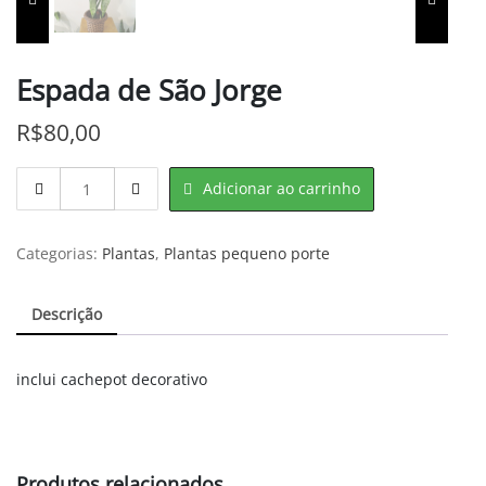
Espada de São Jorge
R$
80,00
Espada
Adicionar ao carrinho
de
São
Jorge
Categorias:
Plantas
,
Plantas pequeno porte
quantity
Descrição
inclui cachepot decorativo
Produtos relacionados