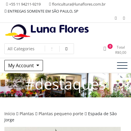
Skip
+55 11 94211-9219
floricultura@lunaflores.com.br
to
ENTREGAS SOMENTE EM SÃO PAULO, SP
content
Floricultura tradicional, vende flores naturais arranjos, buques
Floricultura Luna Flores – Vila
0
Total
e muito mais
R$
0,00
Mariana, SP – Presentes e
My Account
Decorações
#destaques
Início
Plantas
Plantas pequeno porte
Espada de São
Jorge