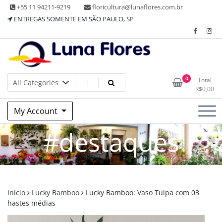
Skip
+55 11 94211-9219
floricultura@lunaflores.com.br
to
ENTREGAS SOMENTE EM SÃO PAULO, SP
content
Floricultura tradicional, vende flores naturais arranjos, buques
Floricultura Luna Flores – Vila
0
Total
e muito mais
R$
0,00
Mariana, SP – Presentes e
My Account
Decorações
#destaques
Início
Lucky Bamboo
Lucky Bamboo: Vaso Tuipa com 03
hastes médias