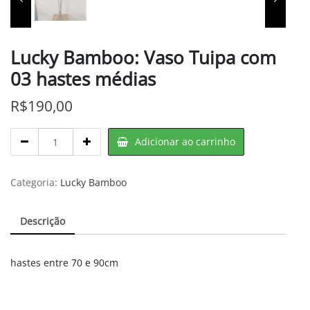
Lucky Bamboo: Vaso Tuipa com
03 hastes médias
R$
190,00
Lucky
Adicionar ao carrinho
Bamboo:
Vaso
Tuipa
Categoria:
Lucky Bamboo
com
03
Descrição
hastes
médias
quantity
hastes entre 70 e 90cm