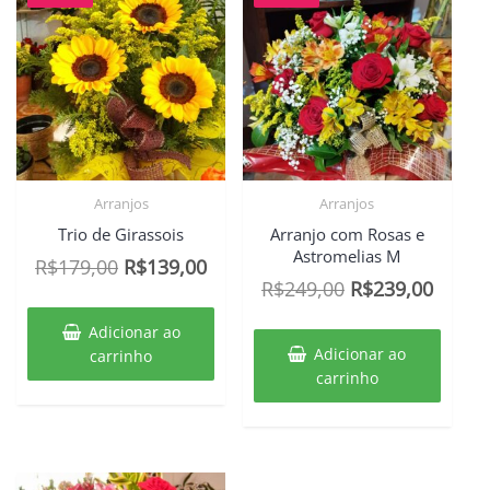
Arranjos
Arranjos
Trio de Girassois
Arranjo com Rosas e
Astromelias M
O
O
R$
179,00
R$
139,00
O
O
R$
249,00
R$
239,00
preço
preço
preço
preço
original
atual
Adicionar ao
original
atual
era:
é:
Adicionar ao
carrinho
era:
é:
carrinho
R$179,00.
R$139,00.
R$249,00.
R$239