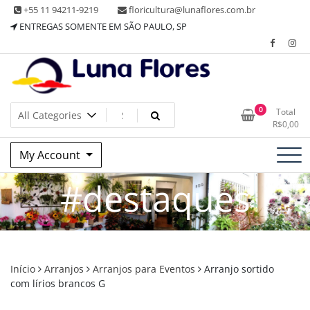
Skip
+55 11 94211-9219
floricultura@lunaflores.com.br
to
ENTREGAS SOMENTE EM SÃO PAULO, SP
content
Floricultura tradicional, vende flores naturais arranjos, buques
Floricultura Luna Flores – Vila
0
Total
e muito mais
R$
0,00
Mariana, SP – Presentes e
My Account
Decorações
#destaques
Início
Arranjos
Arranjos para Eventos
Arranjo sortido
com lírios brancos G