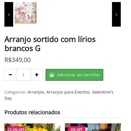
Arranjo sortido com lírios
brancos G
R$
349,00
Arranjo
Adicionar ao carrinho
sortido
com
lírios
Categorias:
Arranjos
,
Arranjos para Eventos
,
Valentine's
brancos
Day
G
quantity
Produtos relacionados
22.3% OFF
4% OFF