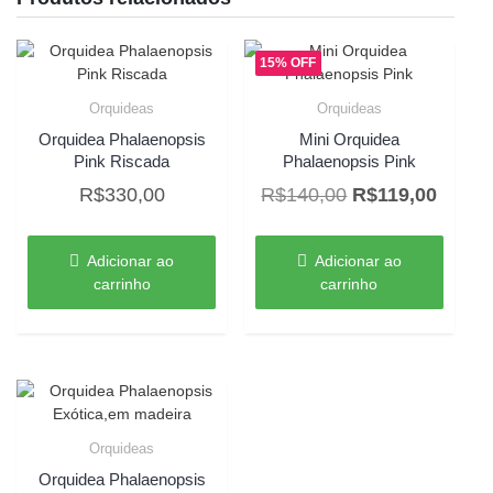
15% OFF
Orquideas
Orquideas
Orquidea Phalaenopsis
Mini Orquidea
Pink Riscada
Phalaenopsis Pink
O
O
R$
330,00
R$
140,00
R$
119,00
preço
preço
original
atual
Adicionar ao
Adicionar ao
era:
é:
carrinho
carrinho
R$140,00.
R$119
Orquideas
Orquidea Phalaenopsis