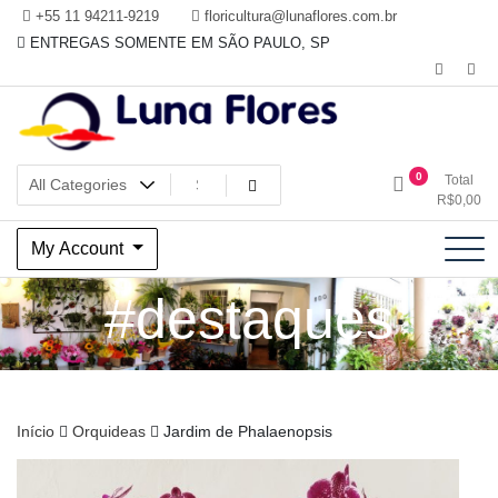
Skip
+55 11 94211-9219
floricultura@lunaflores.com.br
to
ENTREGAS SOMENTE EM SÃO PAULO, SP
content
Floricultura tradicional, vende flores naturais arranjos, buques e
Floricultura Luna Flores – Vila
0
Total
muito mais
R$
0,00
Mariana, SP – Presentes e
My Account
Decorações
#destaques
Início
Orquideas
Jardim de Phalaenopsis