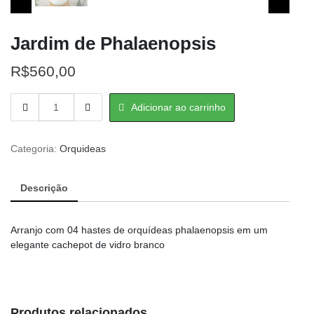
Jardim de Phalaenopsis
R$
560,00
Jardim
Adicionar ao carrinho
de
Phalaenopsis
quantity
Categoria:
Orquideas
Descrição
Arranjo com 04 hastes de orquídeas phalaenopsis em um
elegante cachepot de vidro branco
Produtos relacionados