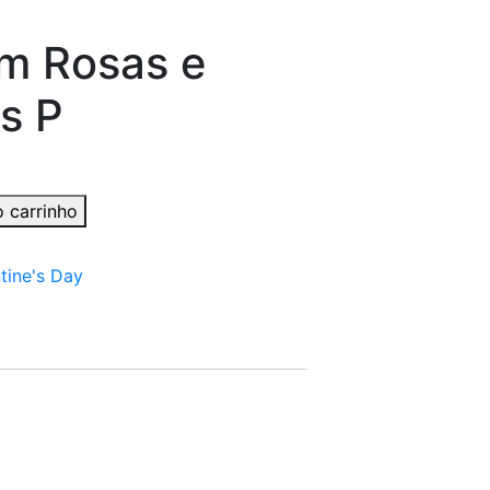
om Rosas e
s P
o carrinho
tine's Day