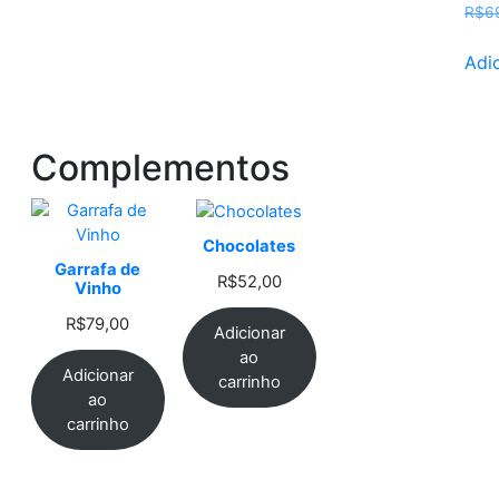
R$
6
Adic
Complementos
Chocolates
Garrafa de
R$
52,00
Vinho
R$
79,00
Adicionar
ao
Adicionar
carrinho
ao
carrinho