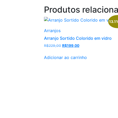
Produtos relacion
13.1
Arranjos
Arranjo Sortido Colorido em vidro
O
O
R$
229,00
R$
199,00
preço
preço
original
atual
Adicionar ao carrinho
era:
é:
R$229,00.
R$199,00.