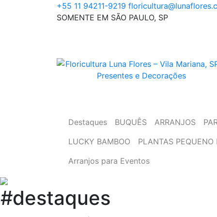
Skip
+55 11 94211-9219
floricultura@lunaflores.
to
SOMENTE EM SÃO PAULO, SP
content
Floricultura tradicional, vende flores natur
Floricultura Luna Flores – Vila Mariana, S
arranjos, buques e muito mais
Presentes e Decorações
Destaques
BUQUÊS
ARRANJOS
PA
LUCKY BAMBOO
PLANTAS PEQUENO 
Arranjos para Eventos
#destaques