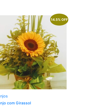
14.5% OFF
anjos
anjo com Girassol