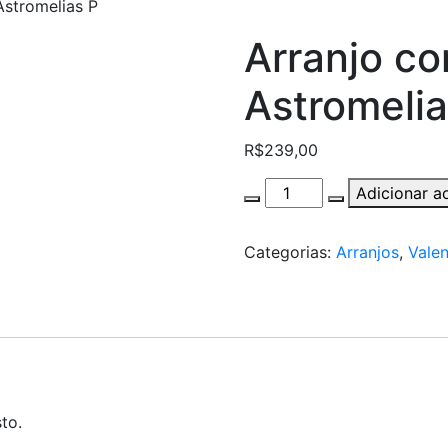
Astromelias P
Arranjo c
Astromelia
R$
239,00
Arranjo
Adicionar a
com
Rosas
Categorias:
Arranjos
,
Valen
e
Astromelias
P
quantity
to.