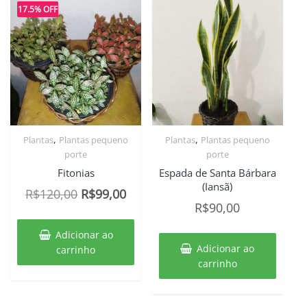
17.5% OFF
,
,
Plantas
Plantas pequeno
Plantas
Plantas pequeno
porte
porte
Fitonias
Espada de Santa Bárbara
(Iansã)
O
O
R$
120,00
R$
99,00
R$
90,00
preço
preço
original
atual
Adicionar ao
era:
é:
Adicionar ao
carrinho
carrinho
R$120,00.
R$99,00.