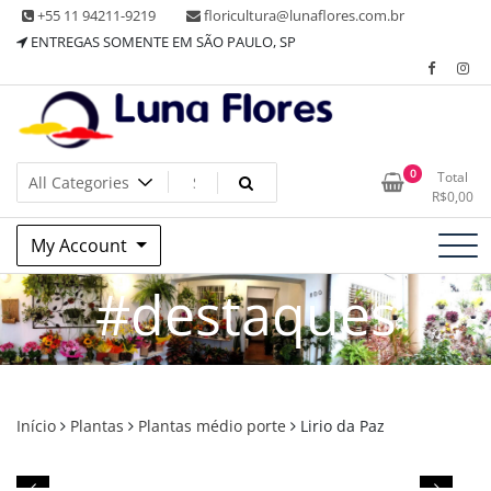
Skip
+55 11 94211-9219
floricultura@lunaflores.com.br
to
ENTREGAS SOMENTE EM SÃO PAULO, SP
content
Floricultura tradicional, vende flores naturais arranjos, buques
Floricultura Luna Flores – Vila
0
Total
e muito mais
R$
0,00
Mariana, SP – Presentes e
My Account
Decorações
#destaques
Início
Plantas
Plantas médio porte
Lirio da Paz