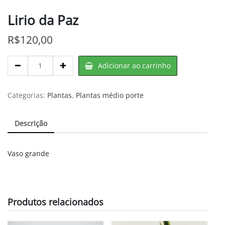
Lirio da Paz
R$
120,00
Lirio
Adicionar ao carrinho
da
Paz
quantity
Categorias:
Plantas
,
Plantas médio porte
Descrição
Vaso grande
Produtos relacionados