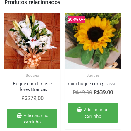
Produtos relacionados
20.4% OFF
Buques
Buques
Buque com Lírios e
mini buque com girassol
Flores Brancas
O
O
R$
49,00
R$
39,00
R$
279,00
preço
preço
original
atual
Adicionar ao
era:
é:
Adicionar ao
carrinho
carrinho
R$49,00.
R$39,00