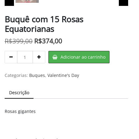
Buquê com 15 Rosas
Equatorianas
O
O
R$
399,00
R$
374,00
preço
preço
Buquê
Adicionar ao carrinho
original
atual
com
15
era:
é:
Rosas
Categorias:
Buques
,
Valentine's Day
R$399,00.
R$374,00.
Equatorianas
quantity
Descrição
Rosas gigantes