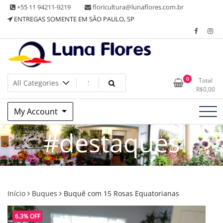
Skip
+55 11 94211-9219
floricultura@lunaflores.com.br
to
ENTREGAS SOMENTE EM SÃO PAULO, SP
content
Floricultura tradicional, vende flores naturais arranjos, buques
Floricultura Luna Flores – Vila
0
Total
e muito mais
R$
0,00
Mariana, SP – Presentes e
My Account
Decorações
#destaques
Início
Buques
Buquê com 15 Rosas Equatorianas
6.3% OFF