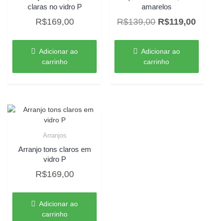
claras no vidro P
amarelos
O
O
R$
169,00
R$
139,00
R$
119,00
preço
preço
original
atual
Adicionar ao
Adicionar ao
era:
é:
carrinho
carrinho
R$139,00.
R$119
Arranjos
Arranjo tons claros em
vidro P
R$
169,00
Adicionar ao
carrinho