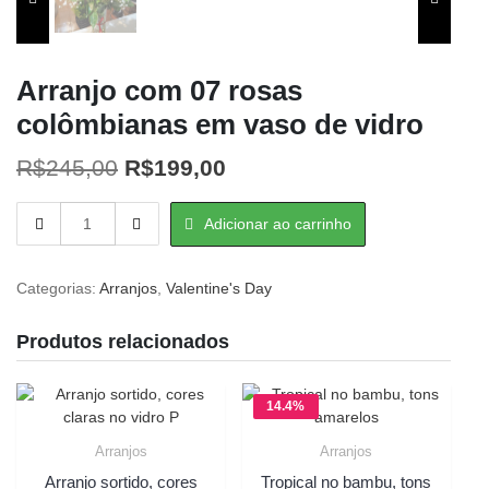
Arranjo com 07 rosas
colômbianas em vaso de vidro
O
O
R$
245,00
R$
199,00
preço
preço
Arranjo
Adicionar ao carrinho
original
atual
com
07
era:
é:
rosas
Categorias:
Arranjos
,
Valentine's Day
R$245,00.
R$199,00.
colômbianas
em
Produtos relacionados
vaso
de
vidro
14.4%
quantity
OFF
Arranjos
Arranjos
Arranjo sortido, cores
Tropical no bambu, tons