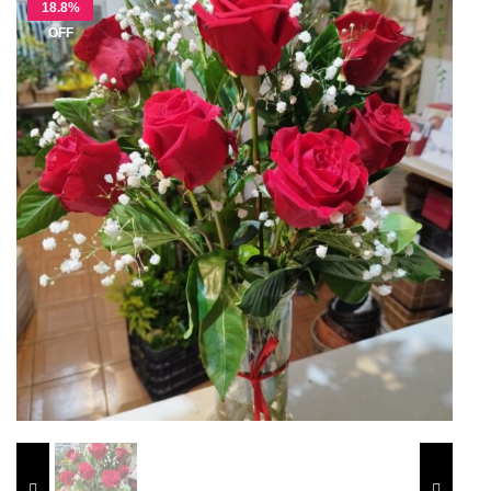
18.8%
OFF