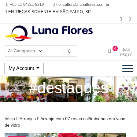
Skip
+55 11 94211-9219
floricultura@lunaflores.com.br
to
ENTREGAS SOMENTE EM SÃO PAULO, SP
content
Floricultura tradicional, vende flores naturais arranjos, buques e
Floricultura Luna Flores – Vila
0
Total
muito mais
R$
0,00
Mariana, SP – Presentes e
My Account
Decorações
#destaques
Início
Arranjos
Arranjo com 07 rosas colômbianas em vaso
de vidro