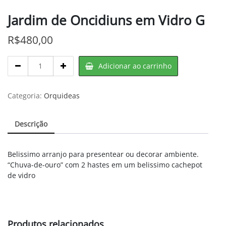
Jardim de Oncidiuns em Vidro G
R$
480,00
Jardim
Adicionar ao carrinho
de
Oncidiuns
em
Categoria:
Orquideas
Vidro
G
Descrição
quantity
Belissimo arranjo para presentear ou decorar ambiente.
“Chuva-de-ouro” com 2 hastes em um belissimo cachepot
de vidro
Produtos relacionados