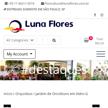
Skip
+55 11 94211-9219
floricultura@lunaflores.com.br
to
ENTREGAS SOMENTE EM SÃO PAULO, SP
content
Floricultura tradicional, vende flores naturais arranjos, buques
Floricultura Luna Flores – Vila
0
Total
e muito mais
R$
0,00
Mariana, SP – Presentes e
My Account
Decorações
#destaques
Início
Orquideas
Jardim de Oncidiuns em Vidro G