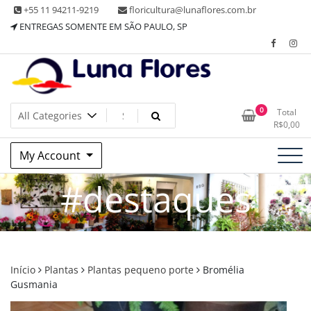
Skip
+55 11 94211-9219
floricultura@lunaflores.com.br
to
ENTREGAS SOMENTE EM SÃO PAULO, SP
content
Floricultura tradicional, vende flores naturais arranjos, buques
Floricultura Luna Flores – Vila
0
Total
e muito mais
R$
0,00
Mariana, SP – Presentes e
My Account
Decorações
#destaques
Início
Plantas
Plantas pequeno porte
Bromélia
Gusmania