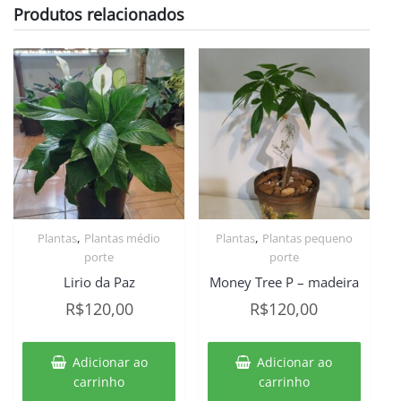
Produtos relacionados
,
,
Plantas
Plantas médio
Plantas
Plantas pequeno
porte
porte
Lirio da Paz
Money Tree P – madeira
R$
120,00
R$
120,00
Adicionar ao
Adicionar ao
carrinho
carrinho