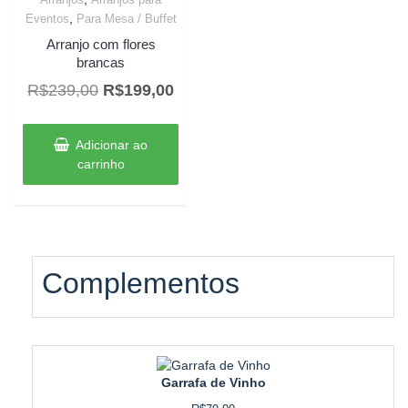
OFF
,
Eventos
Para Mesa / Buffet
Arranjo com flores
brancas
O
O
R$
239,00
R$
199,00
preço
preço
original
atual
Adicionar ao
era:
é:
carrinho
R$239,00.
R$199,00.
Complementos
Garrafa de Vinho