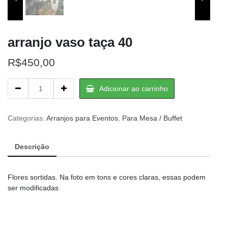
arranjo vaso taça 40
R$
450,00
arranjo
Adicionar ao carrinho
vaso
taça
40
Categorias:
Arranjos para Eventos
,
Para Mesa / Buffet
quantity
Descrição
Flores sortidas. Na foto em tons e cores claras, essas podem
ser modificadas