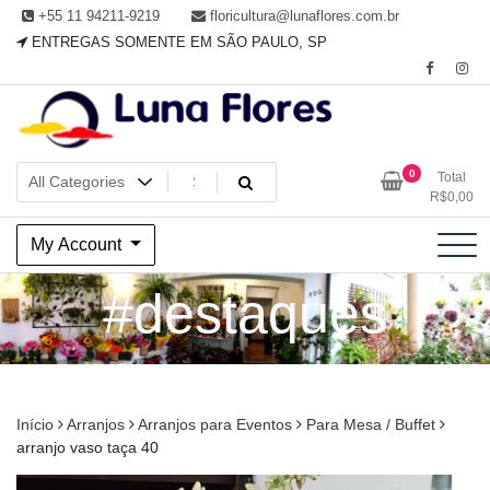
Skip
+55 11 94211-9219
floricultura@lunaflores.com.br
to
ENTREGAS SOMENTE EM SÃO PAULO, SP
content
Floricultura tradicional, vende flores naturais arranjos, buques e
Floricultura Luna Flores – Vila
0
Total
muito mais
R$
0,00
Mariana, SP – Presentes e
My Account
Decorações
#destaques
Início
Arranjos
Arranjos para Eventos
Para Mesa / Buffet
arranjo vaso taça 40