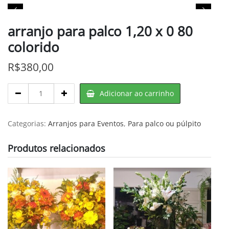
arranjo para palco 1,20 x 0 80
colorido
R$
380,00
arranjo
Adicionar ao carrinho
para
palco
1,20
Categorias:
Arranjos para Eventos
,
Para palco ou púlpito
x
0
Produtos relacionados
80
colorido
quantity