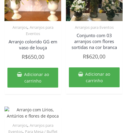
,
Arranjos
Arranjos para
Arranjos para Eventos
Eventos
Conjunto com 03
arranjos com flores
Arranjo colorido GG em
sortidas na cor branca
vaso de louça
R$
620,00
R$
650,00
Adicionar ao
Adicionar ao
carrinho
carrinho
,
Arranjos
Arranjos para
,
Eventos
Para Mesa / Buffet