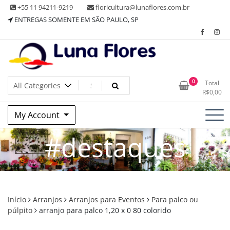
Skip
+55 11 94211-9219
floricultura@lunaflores.com.br
to
ENTREGAS SOMENTE EM SÃO PAULO, SP
content
Floricultura tradicional, vende flores naturais arranjos, buques
Floricultura Luna Flores – Vila
0
Total
e muito mais
R$
0,00
Mariana, SP – Presentes e
My Account
Decorações
#destaques
Início
Arranjos
Arranjos para Eventos
Para palco ou
púlpito
arranjo para palco 1,20 x 0 80 colorido