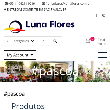
Skip
+55 11 94211-9219
floricultura@lunaflores.com.br
to
ENTREGAS SOMENTE EM SÃO PAULO, SP
content
Floricultura tradicional, vende flores naturais arranjos, buques
Floricultura Luna Flores – Vila
0
Total
e muito mais
R$
0,00
Mariana, SP – Presentes e
My Account
Decorações
#pascoa
#pascoa
Produtos