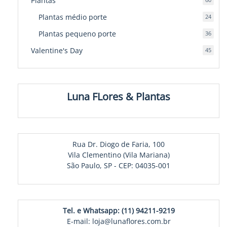
Plantas
produ
Plantas médio porte
24
24
produ
Plantas pequeno porte
36
36
produ
Valentine's Day
45
45
produ
Luna FLores & Plantas
Rua Dr. Diogo de Faria, 100
Vila Clementino (Vila Mariana)
São Paulo, SP - CEP: 04035-001
Tel. e Whatsapp: (11) 94211-9219
E-mail: loja@lunaflores.com.br