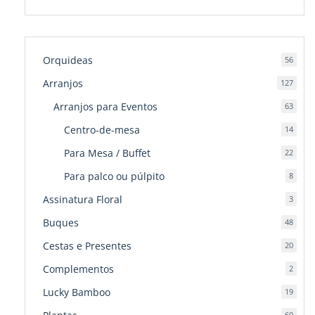
Orquideas
56
56
produ
Arranjos
127
127
produ
Arranjos para Eventos
63
63
produ
Centro-de-mesa
14
14
produ
Para Mesa / Buffet
22
22
produ
Para palco ou púlpito
8
8
produ
Assinatura Floral
3
3
produ
Buques
48
48
produ
Cestas e Presentes
20
20
produ
Complementos
2
2
produ
Lucky Bamboo
19
19
produ
60
60